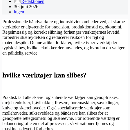
Redaktionen
30. juni 2026
ingen
Professionelle håndværkere og industrivirksomheder ved, at skarpe
værktøjer er afgørende for præcision, produktionstid og økonomi.
Regelmæssig og korrekt slibning forlænger værktøjernes levetid,
forbedrer skæreydelsen og reducerer risikoen for fejl og
materialespild. Denne artikel forklarer, hvilke typer værktøj der
typisk slibes, hvilke teknikker der anvendes, og hvordan du vælger
en pålidelig service.
hvilke værktøjer kan slibes?
Praktisk talt alle skære- og slibende værktøjer kan genopfriskes:
drejebænkskær, høvlbakker, fræsere, boremaskiner, saveklinger,
knive og skærehoveder. Også specialiserede værktøjer som
møllehoveder, stiksaveblade og båndsave kan slibes for at
genoprette rettegeometri og skæreevne. For roterende værktøj er
balancering ofte en del af processen, så vibrationer fjernes og
maskinens levetid forbedres.