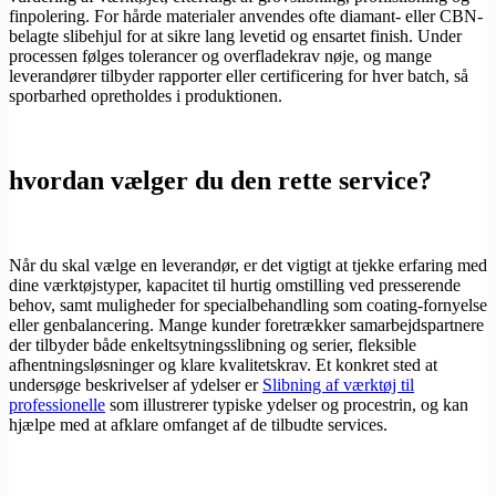
finpolering. For hårde materialer anvendes ofte diamant- eller CBN-
belagte slibehjul for at sikre lang levetid og ensartet finish. Under
processen følges tolerancer og overfladekrav nøje, og mange
leverandører tilbyder rapporter eller certificering for hver batch, så
sporbarhed opretholdes i produktionen.
hvordan vælger du den rette service?
Når du skal vælge en leverandør, er det vigtigt at tjekke erfaring med
dine værktøjstyper, kapacitet til hurtig omstilling ved presserende
behov, samt muligheder for specialbehandling som coating-fornyelse
eller genbalancering. Mange kunder foretrækker samarbejdspartnere
der tilbyder både enkeltsytningsslibning og serier, fleksible
afhentningsløsninger og klare kvalitetskrav. Et konkret sted at
undersøge beskrivelser af ydelser er
Slibning af værktøj til
professionelle
som illustrerer typiske ydelser og procestrin, og kan
hjælpe med at afklare omfanget af de tilbudte services.