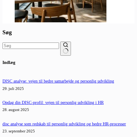
Søg
Ingen
Indlæg
resultater
DISC analyse: vejen til bedre samarbejde og personlig udvikling
29. juli 2025
Opdag din DISC-profil: vejen til personlig udvikling i HR
28. august 2025
disc analyse som redskab til personlig udvikling og bedre HR-processer
23. september 2025