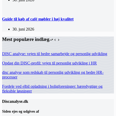
Guide til køb af café møbler i høj kvalitet
30. juni 2026
Mest populære indlæg
DISC analyse: vejen til bedre samarbejde og personlig udvikling
Opdag din DISC-profil: vejen til personlig udvikling i HR
disc analyse som redskab til personlig udvikling og bedre HR-
processer
Fordele ved elbil opladning i boligforeninger: bæredygtige og
fleksible løsninger
Discanalyse.dk
Siden ejes og udgives af