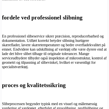
fordele ved professionel slibning
En professionel slibeservice sikrer præcision, reproducerbarhed og
dokumentation. Udført korrekt betyder slibning hurtigere
skæreflader, lavere skæretemperaturer og bedre overfladekvalitet på
emnet. Endvidere kan udskiftning af værktøj ofte være dyrere end at
lade det blive slibet tilbage til originale tolerancer. Mange
serviceudbydere tilbyder også inspektion af mikrostruktur, kontrol af
geometri og tilpasning af slibevinkel, hvilket er væsentligt for
specialistværktøj.
proces og kvalitetssikring
Slibeprocessen begynder typisk med en visuel og målemæssig
vurdering af værktøjet, efterfulgt af grovslibning, profilslibning og